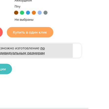
Аккордеон
Ппу
Не выбраны
Купить в один клик
зможно изготовление
по
дивидуальным размерам
ции