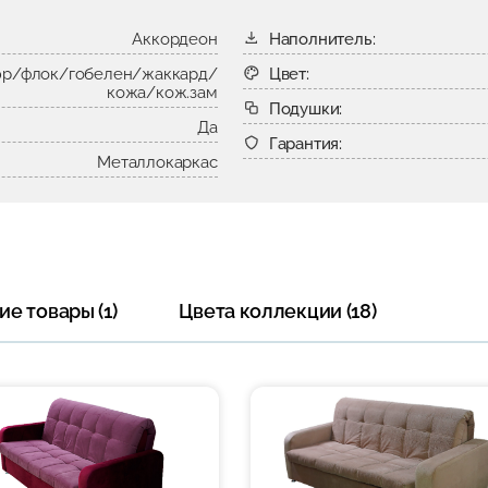
Аккордеон
Наполнитель:
р/флок/гобелен/жаккард/
Цвет:
кожа/кож.зам
Подушки:
Да
Гарантия:
Металлокаркас
е товары (1)
Цвета коллекции (18)