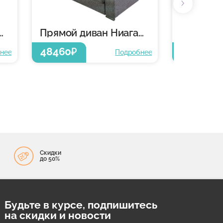
диван Ниагара
Прямой диван Ниагара
48460
48460
₽
₽
нее
Подробнее
Скидки
до 50%
Будьте в курсе, подпишитесь
на скидки и новости