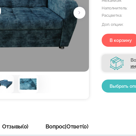
Механизм:
Наполнитель:
Расцветка:
Доп. опции:
В корзину
Во
ин
Выбрать оп
Отзывы(0)
Вопрос|Ответ(0)