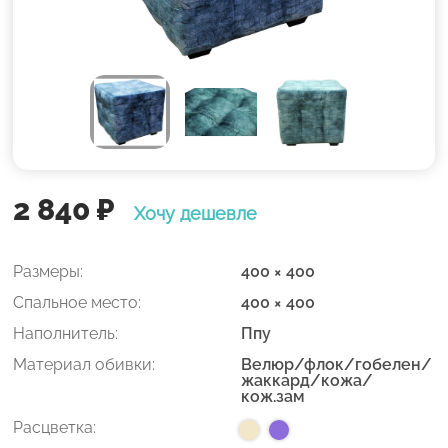
2 840
₽
Хочу дешевле
Размеры:
400 × 400
Спальное место:
400 × 400
Наполнитель:
Ппу
Материал обивки:
Велюр/флок/гобелен/
жаккард/кожа/
кож.зам
Расцветка: