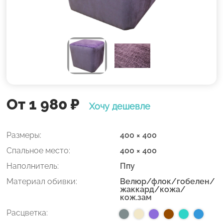
От 1 980
₽
Хочу дешевле
Размеры:
400 × 400
Спальное место:
400 × 400
Наполнитель:
Ппу
Материал обивки:
Велюр/флок/гобелен/
жаккард/кожа/
кож.зам
Расцветка: