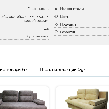
Еврокнижка
Наполнитель:
р/флок/гобелен/жаккард/
Цвет:
кожа/кож.зам
Подушки:
Да
Гарантия:
Деревянный
е товары (1)
Цвета коллекции (25)