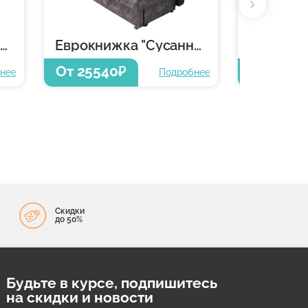
Еврокнижка "Сусанна - 1"
Еврокнижка "Сусанна -1"
Еврокни
От 25540
От 2554
₽
нее
Подробнее
Скидки
до 50%
Будьте в курсе, подпишитесь
на скидки и новости