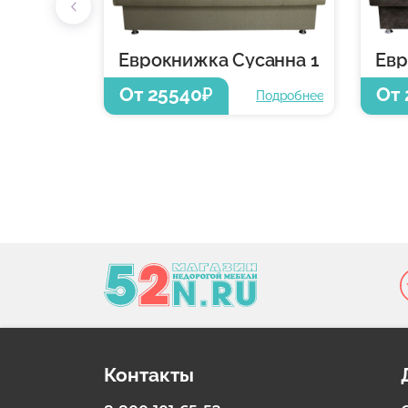
Еврокнижка Сусанна 1
От 25540
От 
₽
Подробнее
Контакты