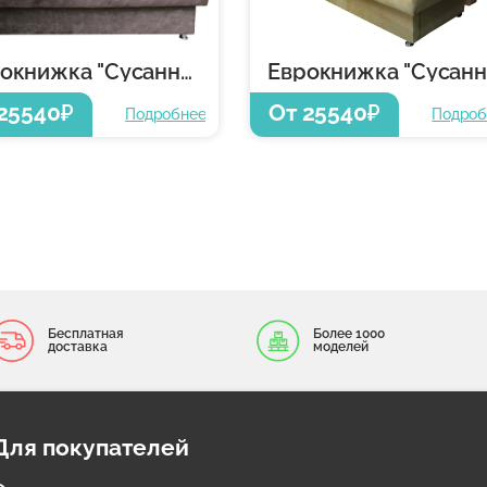
Еврокнижка "Сусанна -1"
25540
От 25540
₽
₽
Подробнее
Подроб
Бесплатная
Более 1000
доставка
моделей
Для покупателей