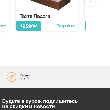
Тахта Ладога
Тахта Ла
19590
19590
₽
₽
нее
Подробнее
Скидки
до 50%
Будьте в курсе, подпишитесь
на скидки и новости