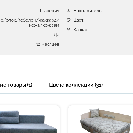
Трапеция
Наполнитель:
р/флок/гобелен/жаккард/
Цвет:
кожа/кож.зам
Каркас:
Да
12 месяцев
е товары (1)
Цвета коллекции (31)