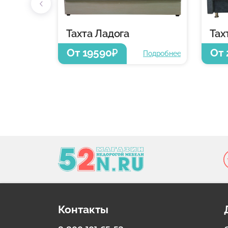
Тахта Ладога
Тах
От 19590
От 
₽
Подробнее
Контакты