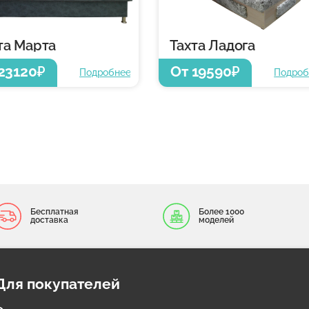
та Марта
Тахта Ладога
23120
От 19590
₽
₽
Подробнее
Подроб
Бесплатная
Более 1000
доставка
моделей
Для покупателей