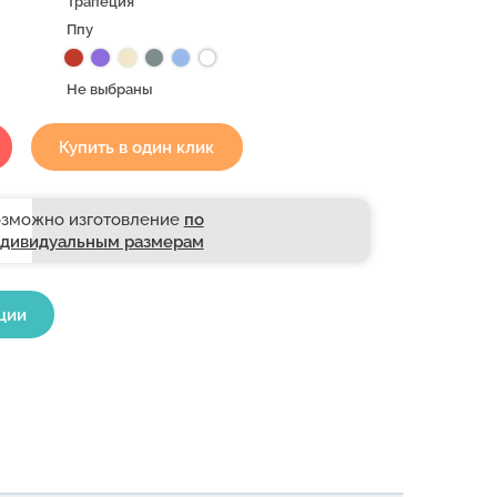
Трапеция
Ппу
Не выбраны
Купить в один клик
зможно изготовление
по
дивидуальным размерам
ции