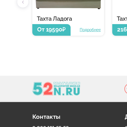
Тахта Ладога
Тах
От 19590
21
₽
Подробнее
Контакты