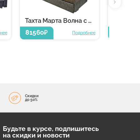
Тахта Марта Волна с механизмом Венеция
Тахта Ма
81560
От 2312
₽
нее
Подробнее
Скидки
до 50%
Будьте в курсе, подпишитесь
на скидки и новости