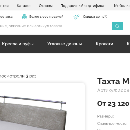
антия
Каталог
Отзывы
Подарочный сертификат
Мебель 
доставка
Более 1 000 моделей
Скидки до 50%
Кресла и пуфы
Угловые диваны
Кровати
К
р посмотрели
3
раз
Тахта М
Артикул: 200
От 23 120
Размеры:
Спальное место: