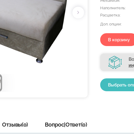
Механизм:
Наполнитель:
Расцветка:
Доп. опции:
В корзину
Во
ин
Выбрать оп
Отзывы(0)
Вопрос|Ответ(0)