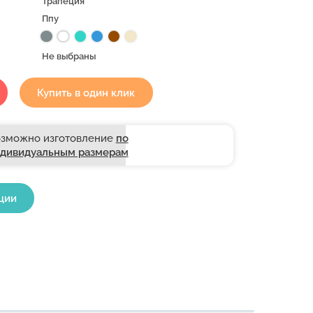
Трапеция
Ппу
Не выбраны
Купить в один клик
зможно изготовление
по
дивидуальным размерам
ции