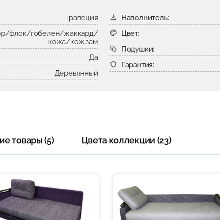
Трапеция
Наполнитель:
р/флок/гобелен/жаккард/
Цвет:
кожа/кож.зам
Подушки:
Да
Гарантия:
Деревянный
е товары (5)
Цвета коллекции (23)