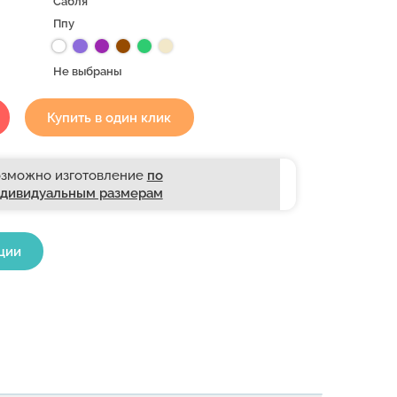
Сабля
Ппу
Не выбраны
Купить в один клик
зможно изготовление
по
дивидуальным размерам
ции