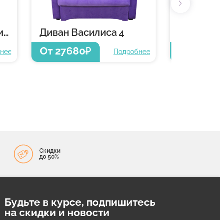
Кресло-кровать Василиса 4
Диван Василиса 4
Диван В
От 27680
От 2250
₽
нее
Подробнее
Скидки
до 50%
Будьте в курсе, подпишитесь
на скидки и новости