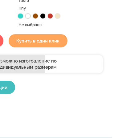
Тахта
Ппу
Не выбраны
Купить в один клик
зможно изготовление
по
дивидуальным размерам
ции