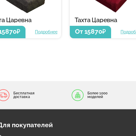
та Царевна
Тахта Царевна
15870
От 15870
₽
₽
Подробнее
Подроб
Бесплатная
Более 1000
доставка
моделей
Для покупателей