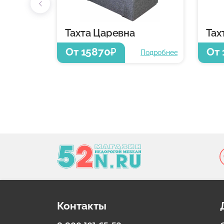
Тахта Царевна
Тах
От 15870
От 
₽
Подробнее
Контакты