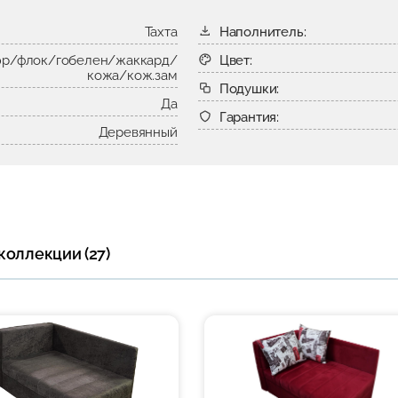
Тахта
Наполнитель:
р/флок/гобелен/жаккард/
Цвет:
кожа/кож.зам
Подушки:
Да
Гарантия:
Деревянный
коллекции (27)