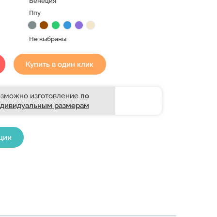
Венеция
Ппу
Не выбраны
Купить в один клик
зможно изготовление
по
дивидуальным размерам
ции