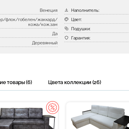
Венеция
Наполнитель:
р/флок/гобелен/жаккард/
Цвет:
кожа/кож.зам
Подушки:
Да
Гарантия:
Деревянный
е товары (6)
Цвета коллекции (26)