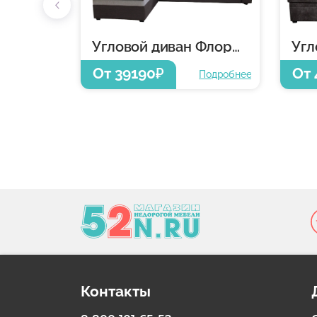
Угловой диван Флорида
От 39190
От 
₽
Подробнее
Контакты