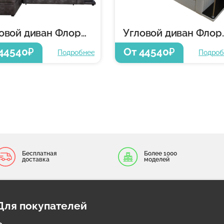
Угловой диван Флорида
Угловой 
44540
От 44540
₽
₽
Подробнее
Подроб
Бесплатная
Более 1000
доставка
моделей
Для покупателей