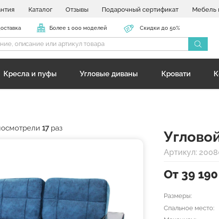
антия
Каталог
Отзывы
Подарочный сертификат
Мебель 
доставка
Более 1 000 моделей
Скидки до 50%
Кресла и пуфы
Угловые диваны
Кровати
К
 посмотрели
17
раз
Углово
Артикул: 2008
От 39 190
Размеры:
Спальное место: