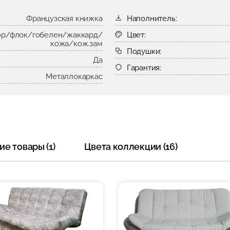
Французская книжка
Наполнитель:
р/флок/гобелен/жаккард/
Цвет:
кожа/кож.зам
Подушки:
Да
Гарантия:
Металлокаркас
е товары (1)
Цвета коллекции (16)