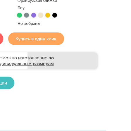
Французская книжка
Ппу
Не выбраны
Купить в один клик
зможно изготовление
по
дивидуальным размерам
ции