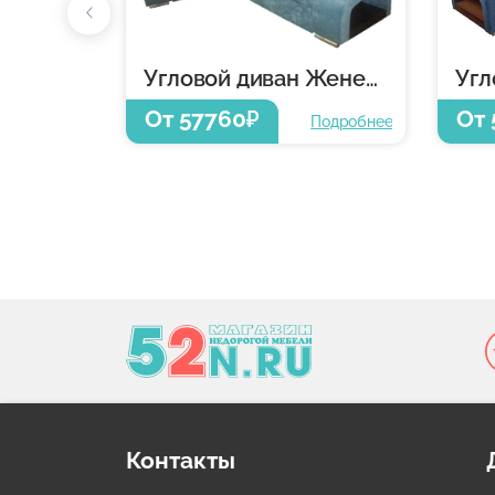
Угловой диван Женева
От 57760
От 
₽
Подробнее
Контакты