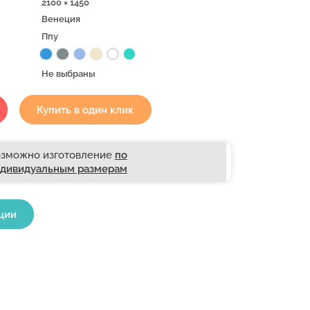
2100 × 1450
Венеция
Ппу
Не выбраны
Купить в один клик
зможно изготовление
по
дивидуальным размерам
ции