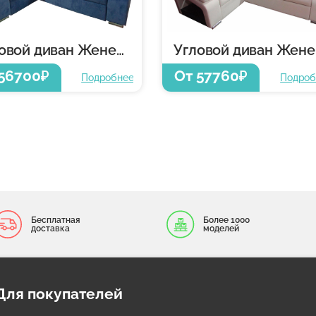
Угловой диван Женева
Уг
56700
От 57760
₽
₽
Подробнее
Подроб
Бесплатная
Более 1000
доставка
моделей
Для покупателей