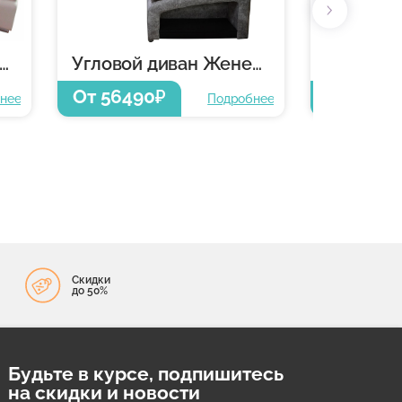
ловой диван Женева
Угловой диван Женева
От 56490
От 5649
₽
нее
Подробнее
Скидки
до 50%
Будьте в курсе, подпишитесь
на скидки и новости