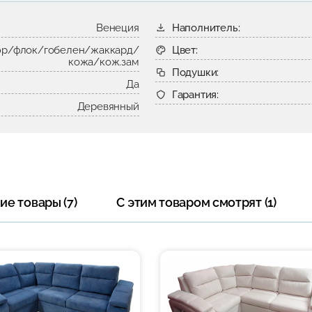
Венеция
Наполнитель:
р/флок/гобелен/жаккард/
Цвет:
кожа/кож.зам
Подушки:
Да
Гарантия:
Деревянный
е товары (7)
С этим товаром смотрят (1)