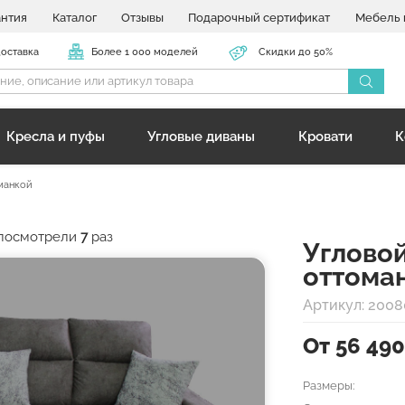
антия
Каталог
Отзывы
Подарочный сертификат
Мебель 
доставка
Более 1 000 моделей
Скидки до 50%
Кресла и пуфы
Угловые диваны
Кровати
К
оманкой
р посмотрели
7
раз
Углово
оттома
Артикул: 2008
От 56 49
Размеры: