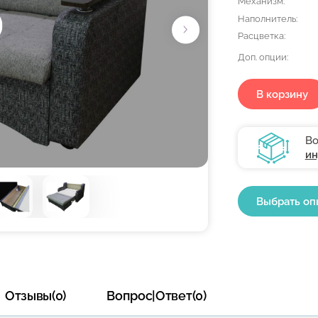
Механизм:
Наполнитель:
Расцветка:
Доп. опции:
В корзину
Во
ин
Выбрать оп
Отзывы(0)
Вопрос|Ответ(0)