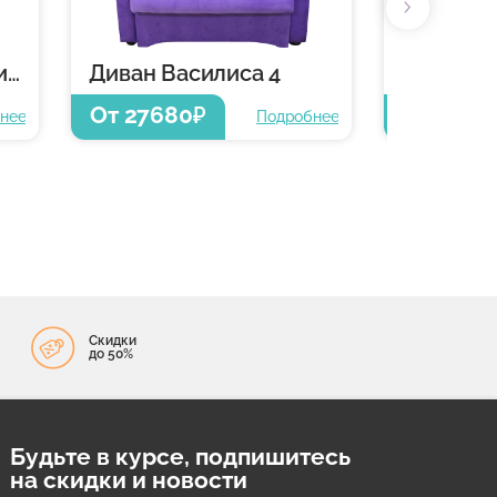
Кресло-кровать Василиса 4
Диван Василиса 4
Диван В
От 27680
От 2250
₽
нее
Подробнее
Скидки
до 50%
Будьте в курсе, подпишитесь
на скидки и новости