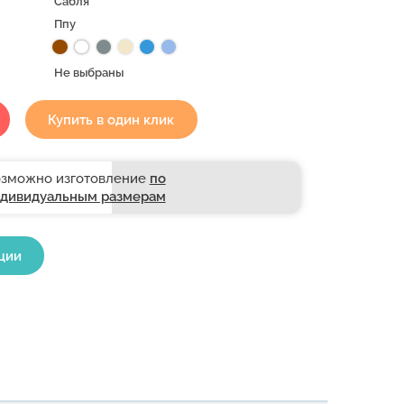
Сабля
Ппу
Не выбраны
Купить в один клик
зможно изготовление
по
дивидуальным размерам
ции