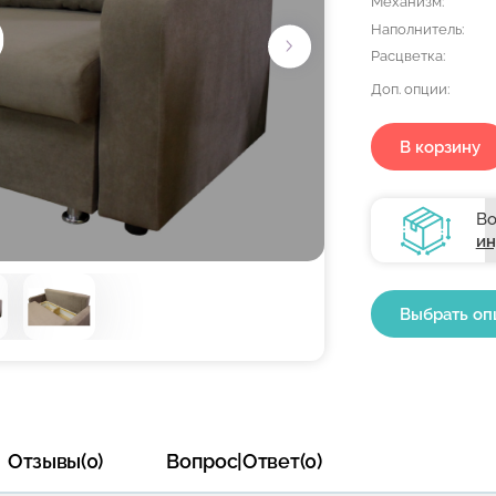
Механизм:
Наполнитель:
Расцветка:
Доп. опции:
В корзину
Во
ин
Выбрать оп
Отзывы(0)
Вопрос|Ответ(0)