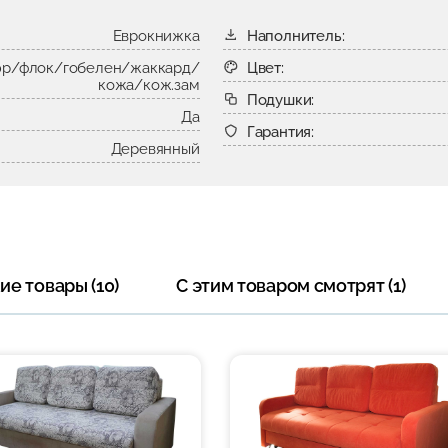
Еврокнижка
Наполнитель:
р/флок/гобелен/жаккард/
Цвет:
кожа/кож.зам
Подушки:
Да
Гарантия:
Деревянный
е товары (10)
С этим товаром смотрят (1)