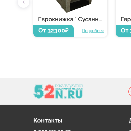
Еврокнижка " Сусанна -5"
От 32300
От
₽
Подробнее
Контакты