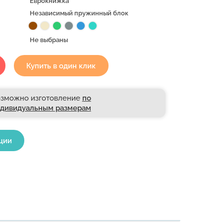
Еврокнижка
Независимый пружинный блок
Не выбраны
Купить в один клик
зможно изготовление
по
дивидуальным размерам
ции